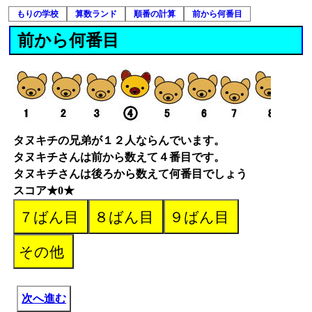
もりの学校
算数ランド
順番の計算
前から何番目
前から何番目
タヌキチの兄弟が１２人ならんでいます。
タヌキチさんは前から数えて４番目です。
タヌキチさんは後ろから数えて何番目でしょう
スコア★0★
次へ進む