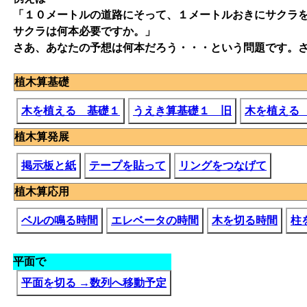
「１０メートルの道路にそって、１メートルおきにサクラ
サクラは何本必要ですか。」
さあ、あなたの予想は何本だろう・・・という問題です。
植木算基礎
木を植える 基礎１
うえき算基礎１ 旧
木を植える 
植木算発展
掲示板と紙
テープを貼って
リングをつなげて
植木算応用
ベルの鳴る時間
エレベータの時間
木を切る時間
柱
平面で
平面を切る
→数列へ移動予定