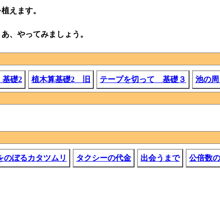
を植えます。
さあ、やってみましょう。
基礎2
植木算基礎2 旧
テープを切って 基礎３
池の周
をのぼるカタツムリ
タクシーの代金
出会うまで
公倍数