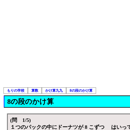
もりの学校
算数
かけ算九九
8の段のかけ算
8の段のかけ算
(問 1/5)
１つのパックの中にドーナツが 8 こずつ はいっ