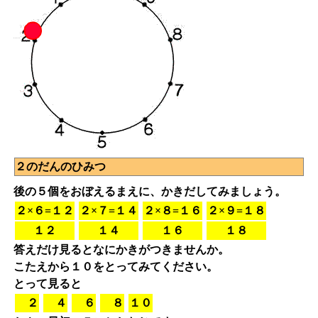
２のだんのひみつ
後の５個をおぼえるまえに、かきだしてみましょう。
２×６=１２
２×７=１４
２×８=１６
２×９=１８
１２
１４
１６
１８
答えだけ見るとなにかきがつきませんか。
こたえから１０をとってみてください。
とって見ると
２
４
６
８
１０