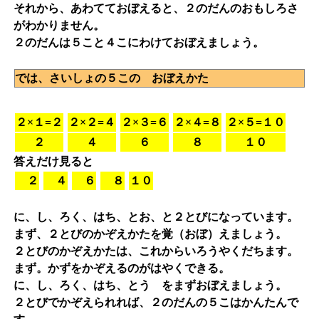
それから、あわてておぼえると、２のだんのおもしろさ
がわかりません。
２のだんは５こと４こにわけておぼえましょう。
では、さいしょの５この おぼえかた
２×１=２
２×２=４
２×３=６
２×４=８
２×５=１０
２
４
６
８
１０
答えだけ見ると
２
４
６
８
１０
に、し、ろく、はち、とお、と２とびになっています。
まず、２とびのかぞえかたを覚（おぼ）えましょう。
２とびのかぞえかたは、これからいろうやくだちます。
まず。かずをかぞえるのがはやくできる。
に、し、ろく、はち、とう をまずおぼえましょう。
２とびでかぞえられれば、２のだんの５こはかんたんで