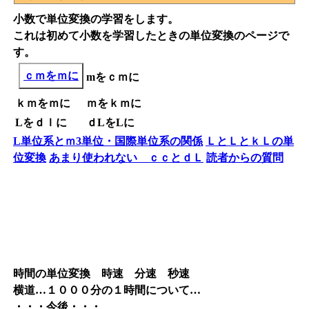
小数で単位変換の学習をします。
これは初めて小数を学習したときの単位変換のページで
す。
ｃｍをｍに
mをｃｍに
ｋｍをｍに
ｍをｋｍに
Lをｄｌに
ｄLをLに
L単位系とｍ3単位・国際単位系の関係
ＬとＬとｋＬの単
位変換
あまり使われない ｃｃとｄＬ
読者からの質問
時間の単位変換 時速 分速 秒速
横道…１０００分の１時間について…
・・・今後・・・