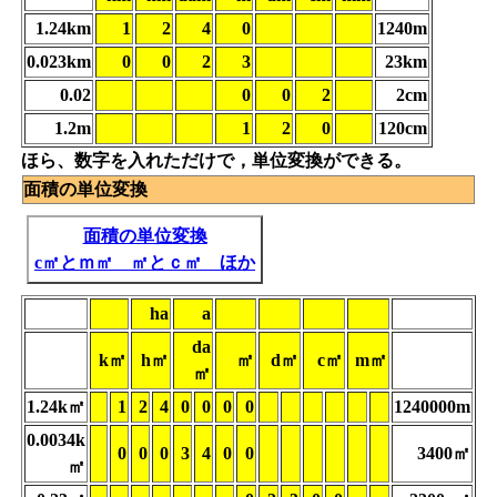
1.24km
1
2
4
0
1240m
0.023km
0
0
2
3
23km
0.02
0
0
2
2cm
1.2m
1
2
0
120cm
ほら、数字を入れただけで，単位変換ができる。
面積の単位変換
面積の単位変換
c㎡とｍ㎡ ㎡とｃ㎡ ほか
ha
a
da
k㎡
h㎡
㎡
d㎡
c㎡
m㎡
㎡
1.24k㎡
1
2
4
0
0
0
0
1240000m
0.0034k
0
0
0
3
4
0
0
3400㎡
㎡