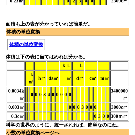
0.23㎡
0
2
3
0
0
2300c㎡
面積も上の表が分かっていれば簡単だ。
体積の単位変換
体積の単位変換
体積は下の表に当てはめれば分かる。
ｋＬ
Ｌ
k
h㎥
da㎥
㎥
d㎥
c㎥
m㎥
㎥
0.0034k
3400000
0
0
0
3
4
0
0
0
0
0
㎥
㎡
0.003㎥
0
0
0
3
0
0
0
3000c㎥
0.3c㎥
0
3
0
0
300ｍ㎥
科学の世界のように、統一されれば、簡単なのにね。
小数の単位変換ページへ