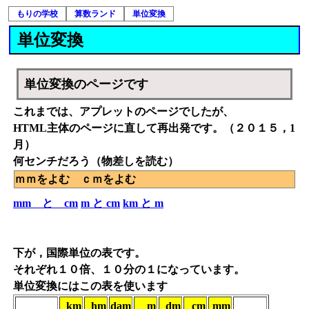
もりの学校
算数ランド
単位変換
単位変換
単位変換のページです
これまでは、アプレットのページでしたが、
HTML主体のページに直して再出発です。（２０１５，1
月）
何センチだろう（物差しを読む）
ｍｍをよむ ｃｍをよむ
mm と cm
m と cm
km と m
下が，国際単位の表です。
それぞれ１０倍、１０分の１になっています。
単位変換にはこの表を使います
km
hm
dam
m
dm
cm
mm