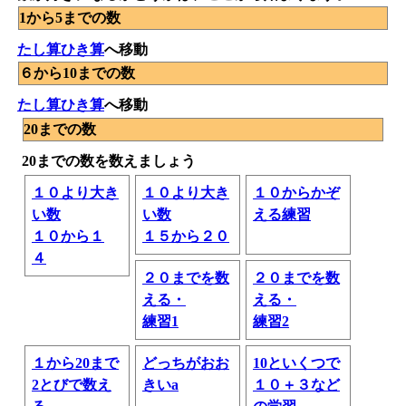
1から5までの数
たし算ひき算
へ移動
６から10までの数
たし算ひき算
へ移動
20までの数
20までの数を数えましょう
１０より大き
１０より大き
１０からかぞ
い数
い数
える練習
１０から１
１５から２０
４
２０までを数
２０までを数
える・
える・
練習1
練習2
１から20まで
どっちがおお
10といくつで
2とびで数え
きいa
１０＋３など