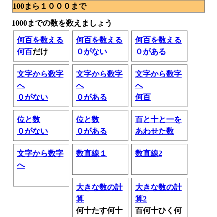
100まら１０００まで
1000までの数を数えましょう
何百を数える
何百を数える
何百を数える
何百
だけ
０がない
０がある
文字から数字
文字から数字
文字から数字
へ
へ
へ
０がない
０がある
何百
位と数
位と数
百と十と一を
０がない
０がある
あわせた数
文字から数字
数直線１
数直線2
へ
大きな数の計
大きな数の計
算
算2
何十たす何十
百何十ひく何