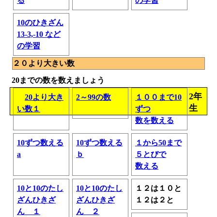
る
の学習
10のひきざん
13-3,-10 など
の学習
２０より大きい数
20までの数を数えましょう
2年
20より大き
2～99の数
１００まで10
生
い数１
ずつ
数を数える
10ずつ数える
10ずつ数える
１から50まで
a
ｂ
５とびで
数える
10と10のたし
10と10のたし
１２は１０と
ざんひきざ
ざんひきざ
１２は２と
ん １
ん ２