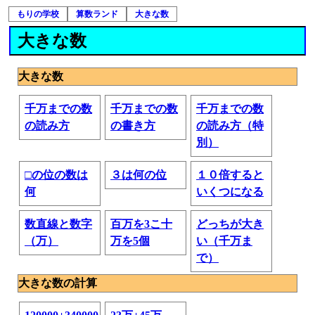
もりの学校
算数ランド
大きな数
大きな数
大きな数
千万までの数
千万までの数
千万までの数
の読み方
の書き方
の読み方（特
別）
□の位の数は
３は何の位
１０倍すると
何
いくつになる
数直線と数字
百万を3こ十
どっちが大き
（万）
万を5個
い（千万ま
で）
大きな数の計算