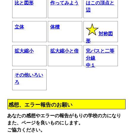
比と図形
作ってみよう
はこの頂点と
辺
立体
体積
対称図
形
拡大縮小
拡大縮小と倍
完パスと二等
分線
中１
その他いろい
ろ
感想、エラー報告のお願い
あなたの感想やエラーの報告がもりの学校の力になり
また、ページを良いものにします。
ご協力ください。