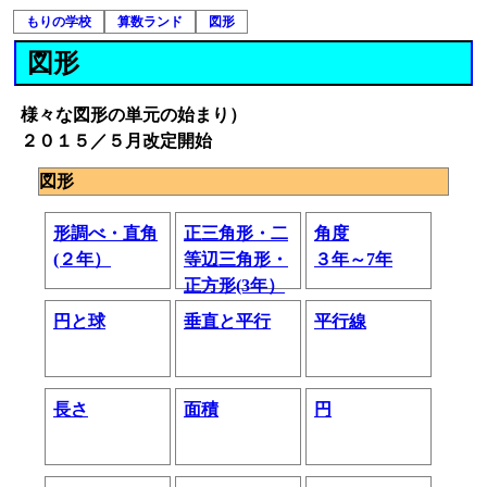
もりの学校
算数ランド
図形
図形
様々な図形の単元の始まり）
２０１５／５月改定開始
図形
形調べ・直角
正三角形・二
角度
(２年）
等辺三角形・
３年～7年
正方形(3年）
円と球
垂直と平行
平行線
長さ
面積
円