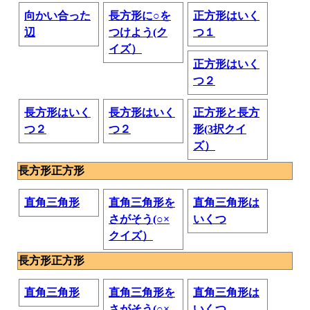
向かい合った
長方形に○を
正方形はいく
辺
つけよう(ク
つ１
イズ）
正方形はいく
つ２
長方形はいく
長方形はいく
正方形と長方
つ２
つ２
形(3択クイ
ズ）
長方形正方形
直角三角形
直角三角形を
直角三角形は
さがそう(○×
いくつ
クイズ）
長方形正方形
直角三角形
直角三角形を
直角三角形は
さがそう(○×
いくつ