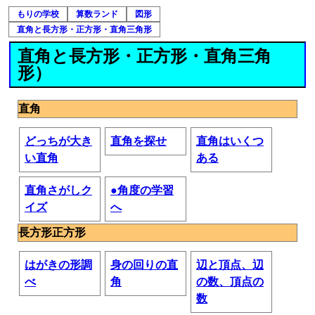
もりの学校
算数ランド
図形
直角と長方形・正方形・直角三角形
直角と長方形・正方形・直角三角
形）
直角
どっちが大き
直角を探せ
直角はいくつ
い直角
ある
直角さがしク
●角度の学習
イズ
へ
長方形正方形
はがきの形調
身の回りの直
辺と頂点、辺
べ
角
の数、頂点の
数