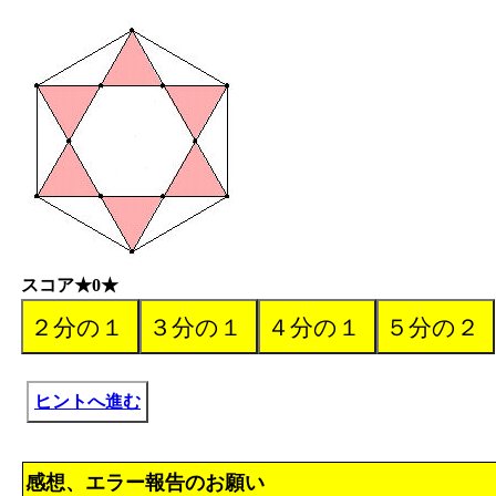
スコア★0★
ヒントへ進む
感想、エラー報告のお願い