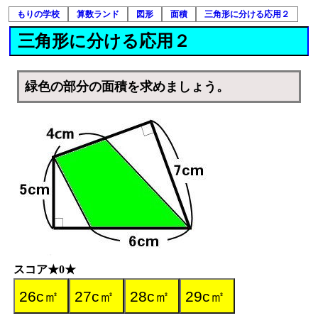
もりの学校
算数ランド
図形
面積
三角形に分ける応用２
三角形に分ける応用２
緑色の部分の面積を求めましょう。
スコア★0★