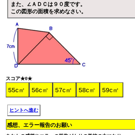
また、∠ＡＤＣは９０度です。
この図形の面積を求めなさい。
スコア★0★
ヒントへ進む
感想、エラー報告のお願い