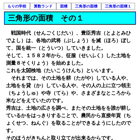
もりの学校
算数ランド
面積
三角形の面積
三角形の面積１
三角形の面積 その１
戦国時代（せんごくじだい）、豊臣秀吉（とよとみひ
でよし）は、各地の武将（ぶしょう）を滅（ほろ）ぼし
て、国を統一（とういつ）していきました。
そして、１５８２年から、征服（せいふく）した土地を
測量８そくりょう）を始めました。
これを太閤検地（たいこうけんち）といいます。
それまでは、その土地を耕（たがや）している人や、
土地をを貸（か）している人や、その人の上に立つ領主
（ちょうしゅ）や寺（てら）や、さまざまなところから
米などをえていたのです。
秀吉は、土地の広さを調べ、またその土地をを誰が耕し
ているかをはっきりすることで、農民から直接年貢（ち
ょくせつ、ねんぐ）を取ることができるようにしたので
す。
そのほうがきちんと取り立てが出来るからです。