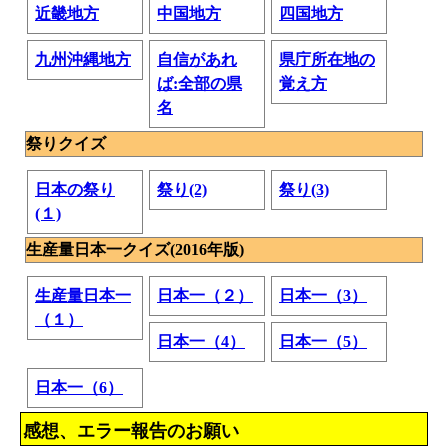
近畿地方
中国地方
四国地方
九州沖縄地方
自信があれ
県庁所在地の
ば:全部の県
覚え方
名
祭りクイズ
日本の祭り
祭り(2)
祭り(3)
(１)
生産量日本一クイズ(2016年版)
生産量日本一
日本一（２）
日本一（3）
（１）
日本一（4）
日本一（5）
日本一（6）
感想、エラー報告のお願い