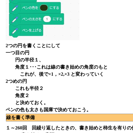
2つの円を書くことにして
一つ目の円
円の半径１、
角度１･･･これは線の書き始めの角度のもと
これが、後で×1，×2,×3 と変わっていく
2つめの円
これも半径２
角度２
と決めておく。
ペンの色も太さも国庫で決めておこう。
線を書く準備
１～260回 回繰り返したときの、書き始めと柿生を有りの