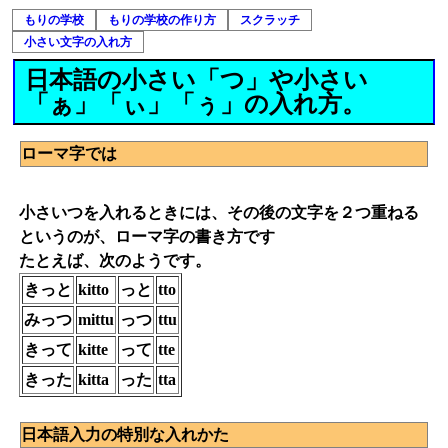
もりの学校
もりの学校の作り方
スクラッチ
小さい文字の入れ方
日本語の小さい「つ」や小さい
「ぁ」「ぃ」「ぅ」の入れ方。
ローマ字では
小さいつを入れるときには、その後の文字を２つ重ねる
というのが、ローマ字の書き方です
たとえば、次のようです。
きっと
kitto
っと
tto
みっつ
mittu
っつ
ttu
きって
kitte
って
tte
きった
kitta
った
tta
日本語入力の特別な入れかた