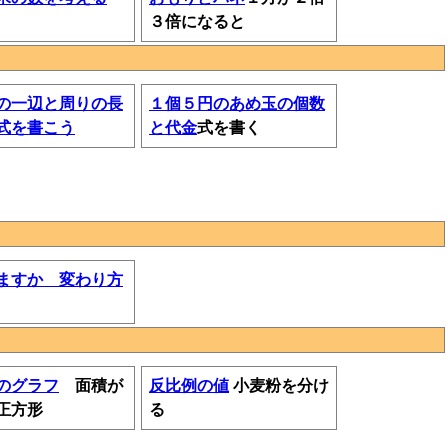
３倍になると
の一辺と周りの長
１個５円のあめ玉の個数
式を書こう
と代金
式を書く
ますか 変わり方
のグラフ
面積が
反比例の値
小麦粉を分け
正方形
る