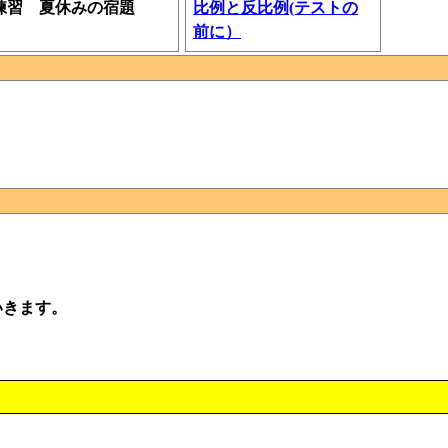
練習 夏休みの宿題
比例と反比例(テストの
前に）
いきます。