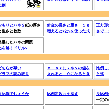
比例
おもりとバネ２
紙の厚さ
針金の長さと重さ １ｇ
正方形
と重さと枚数
増えると
xとyを使った式
さで、
発展したバネの問題
比を解くドリル5
どちらが早い
ｙ－ａｘにｘやｙの値を
比例し
グラフの読み取り
入れると ０になるとき
と式
反比例でしょうか
比例定数ａを探す
反比例
一定の