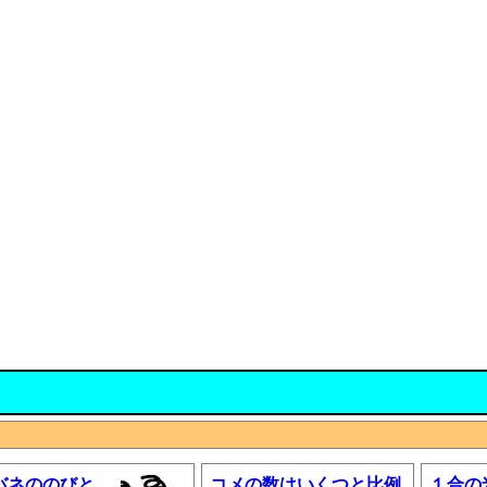
バネののびと
コメの数はいくつと比例
１合の