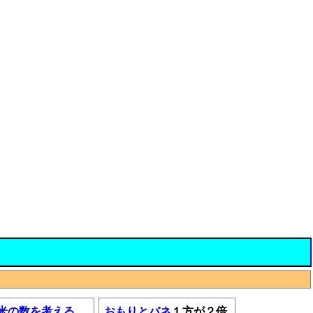
米の数を考える
おもりとバネ
１方が２倍