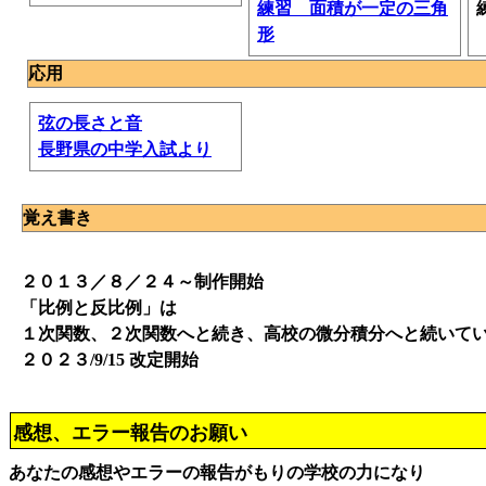
練習 面積が一定の三角
形
応用
弦の長さと音
長野県の中学入試より
覚え書き
２０１３／８／２４～制作開始
「比例と反比例」は
１次関数、２次関数へと続き、高校の微分積分へと続いて
２０２３/9/15 改定開始
感想、エラー報告のお願い
あなたの感想やエラーの報告がもりの学校の力になり