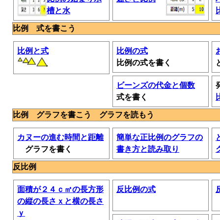
槽と水
比例 式を書こう
比例と式
比例の式
比例の式を書く
ビーンズの代金と個数
式を書く
比例 グラフを書こう グラフを読もう
カヌーの進む時間と距離
簡単な正比例のグラフの
グラフを書く
書き方と読み取り
反比例
面積が２４ｃ㎡の長方形
反比例の式
の縦の長さｘと横の長さ
ｙ