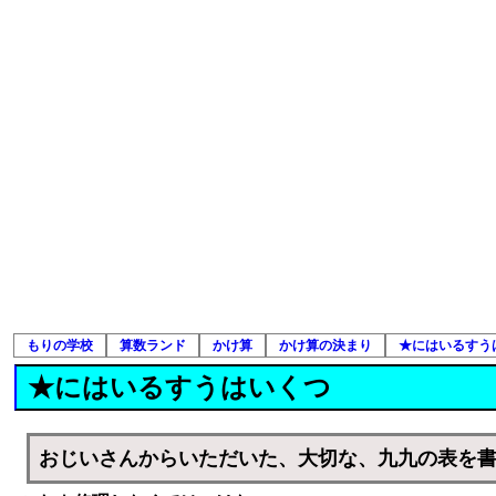
もりの学校
算数ランド
かけ算
かけ算の決まり
★にはいるすう
★にはいるすうはいくつ
おじいさんからいただいた、大切な、九九の表を書