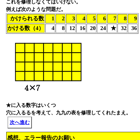
これを修理しなくてはいけない。
例えば次のような問題だ。
かけられる数
1
2
3
4
5
6
7
8
9
かける数（4）
4
8
12
16
20
24
★
32
36
★に入る数字はいくつ
穴に入るるを考えて、九九の表を修理してくれたまえ。
次へ進む
感想、エラー報告のお願い