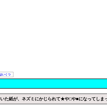
はいくつ
いた紙が、ネズミにかじられて★や□や■になってしま