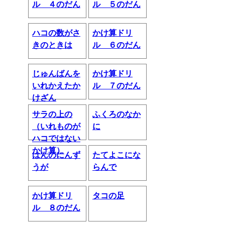
ル ４のだん
ル ５のだん
ハコの数がさ
かけ算ドリ
きのときは
ル ６のだん
じゅんばんを
かけ算ドリ
いれかえたか
ル ７のだん
けざん
サラの上の
ふくろのなか
（いれものが
に
ハコではない
かけ算）
はんのにんず
たてよこにな
うが
らんで
かけ算ドリ
タコの足
ル ８のだん