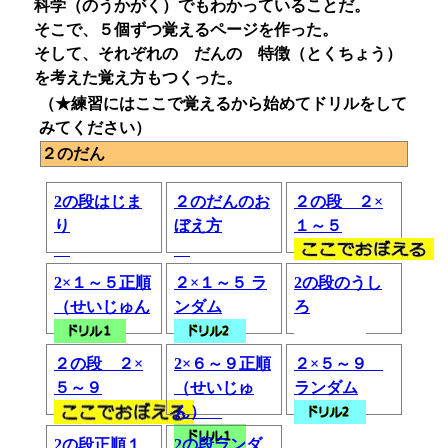
科学（のうかがく）でもわかっていることだ。
そこで、５個ずつ覚えるページを作った。
そして、それぞれの だんの 特徴（とくちょう）
を考えた覚え方もつくった。
（★練習にはここで覚えるから始めてドリルをして
みてください）
２のだん
2の段はじま
２のだんのお
２の段 ２×
り
ぼえ方
１～５
2×１～５正順
２×１～５ ラ
2の段のうし
（せいじゅん
ンダム
ろ
２の段 ２×
2×６～９正順
２×５～９
５～９
（せいじゅ
ランダム
ん）
2の段正順１
2の段ランダ