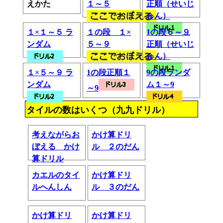
えかた
１～５
正順（せいじ
ゅん）
１×１～５ ラ
１の段 １×
1の段６～９
ンダム
５～９
正順（せいじ
ゅん）
１×５～９ ラ
1の段正順１
9の段ランダ
ンダム
ム１～9
～9
タイルの数はいくつ（九九ドリル）
考えながらお
かけ算ドリ
ぼえる かけ
ル ２のだん
算ドリル
カエルのタイ
かけ算ドリ
ルへんしん
ル ３のだん
かけ算ドリ
かけ算ドリ