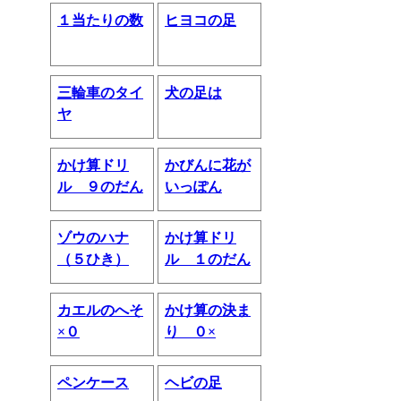
１当たりの数
ヒヨコの足
三輪車のタイ
犬の足は
ヤ
かけ算ドリ
かびんに花が
ル ９のだん
いっぽん
ゾウのハナ
かけ算ドリ
（５ひき）
ル １のだん
カエルのへそ
かけ算の決ま
×０
り ０×
ペンケース
ヘビの足