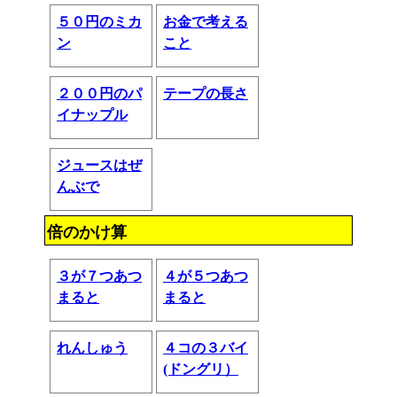
５０円のミカ
お金で考える
ン
こと
２００円のパ
テープの長さ
イナップル
ジュースはぜ
んぶで
倍のかけ算
３が７つあつ
４が５つあつ
まると
まると
れんしゅう
４コの３バイ
(ドングリ）