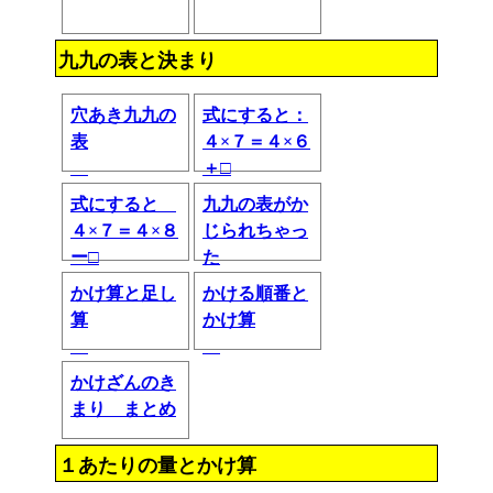
九九の表と決まり
穴あき九九の
式にすると：
表
４×７＝４×６
＋□
式にすると
九九の表がか
４×７＝４×８
じられちゃっ
ー□
た
かけ算と足し
かける順番と
算
かけ算
かけざんのき
まり まとめ
１あたりの量とかけ算