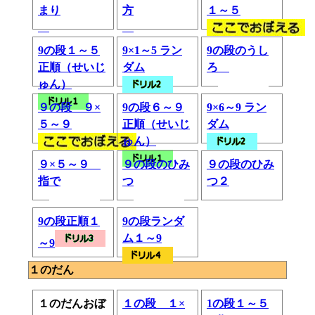
まり
方
１～５
9の段１～５
9×1～5 ラン
9の段のうし
正順（せいじ
ダム
ろ
ゅん）
９の段 ９×
9の段６～９
9×6～9 ラン
５～９
正順（せいじ
ダム
ゅん）
９×５～９
９の段のひみ
９の段のひみ
指で
つ
つ２
9の段正順１
9の段ランダ
ム１～9
～9
１のだん
１のだんおぼ
１の段 １×
1の段１～５