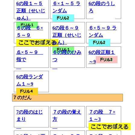
6の段１～５
６×１～５ ラ
6の段のうし
正順（せいじ
ンダム
ろ
ゅん）
６の段 ６×
6の段６～９
６×５～９ ラ
５～９
正順（せいじ
ンダム
ゅん）
６×５～９
６の段のひみ
6の段正順１
指で
つ
～9
6の段ランダ
ム１～9
７のだん
7の段のはじ
７の段の覚え
７の段 ７×
まり
方
１～3