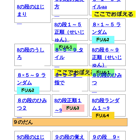
8の段のはじ
方
イルaa
まり
8の段１～５
８×１～５ ラ
正順（せいじ
ンダム
ゅん）
8の段のうし
８×５～９ タ
8の段６～９
ろ
イル
正順（せいじ
ゅん）
８×５～９ ラ
８×５～９
８の段のひみ
ンダム
指で
つ
８の段のひみ
8の段正順１
8の段ランダ
つ２
ム１～9
～9
９のだん
9の段のはじ
９の段の覚え
９の段 ９×