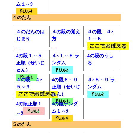
ム１～9
４のだん
４のだんのは
４の段の覚え
４の段 ４×
じまり
方
１～５
4の段１～５
４×１～５ ラ
4の段のうし
正順（せいじ
ンダム
ろ
ゅん）
４の段 ４×
4の段６～９
４×５～９ ラ
５～９
正順（せいじ
ンダム
ゅん）
4の段正順１
4の段ランダ
ム１～9
～9
５のだん