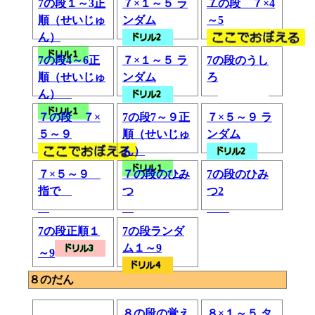
7の段１～3正
７×１～５ ラ
７の段 ７×4
順（せいじゅ
ンダム
～5
ん）
7の段4～6正
７×１～５ ラ
7の段のうし
順（せいじゅ
ンダム
ろ
ん）
７の段 ７×
7の段7～９正
７×５～９ ラ
５～９
順（せいじゅ
ンダム
ん）
７×５～９
７の段のひみ
7の段のひみ
指で
つ
つ2
7の段正順１
7の段ランダ
ム１～9
～9
８のだん
８の段の覚え
８×１～５ タ