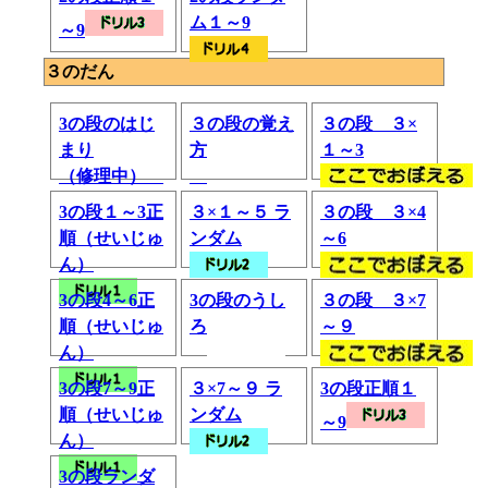
ム１～9
～9
３のだん
3の段のはじ
３の段の覚え
３の段 ３×
まり
方
１～3
（修理中）
3の段１～3正
３×１～５ ラ
３の段 ３×4
順（せいじゅ
ンダム
～6
ん）
3の段4～6正
3の段のうし
３の段 ３×7
順（せいじゅ
ろ
～９
ん）
3の段7～9正
３×7～９ ラ
3の段正順１
順（せいじゅ
ンダム
～9
ん）
3の段ランダ