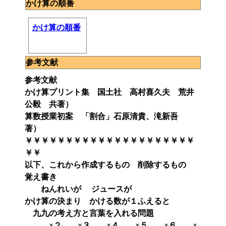
かけ算の順番
かけ算の順番
参考文献
参考文献
かけ算プリント集 国土社 高村喜久夫 荒井
公毅 共著）
算数授業初案 「割合」石原清貴、滝新吾
著）
￥￥￥￥￥￥￥￥￥￥￥￥￥￥￥￥￥￥￥￥￥
￥￥
以下、これから作成するもの 削除するもの
覚え書き
ねんれいが ジュースが
かけ算の決まり かける数が１ふえると
九九の考え方と言葉を入れる問題
×２ ×３ ×４ ×５ ×６ ×