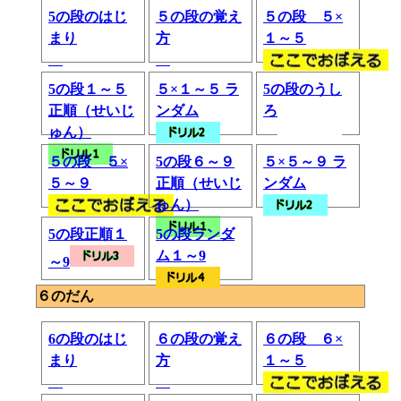
5の段のはじ
５の段の覚え
５の段 ５×
まり
方
１～５
5の段１～５
５×１～５ ラ
5の段のうし
正順（せいじ
ンダム
ろ
ゅん）
５の段 ５×
5の段６～９
５×５～９ ラ
５～９
正順（せいじ
ンダム
ゅん）
5の段正順１
5の段ランダ
ム１～9
～9
６のだん
6の段のはじ
６の段の覚え
６の段 ６×
まり
方
１～５