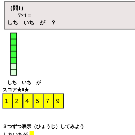
（問1）
7×1＝
しち いち が ？
しち いち が
スコア★0★
３つずつ表示（ひょうじ）してみよう
しちいちが