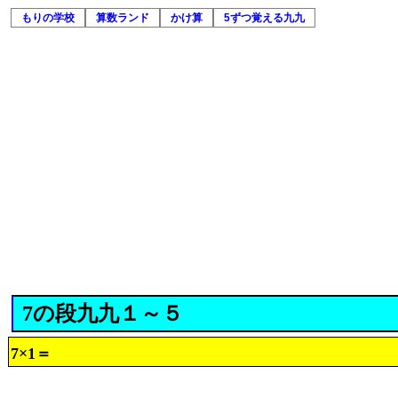
もりの学校
算数ランド
かけ算
5ずつ覚える九九
7の段九九１～５
7×1＝