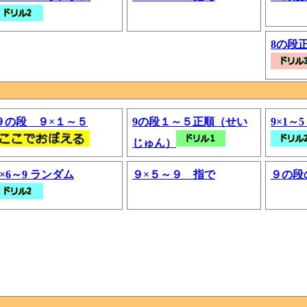
8の段
９の段 ９×１～５
9の段１～５正順（せい
9×1～
じゅん）
9×6～9 ランダム
９×５～９ 指で
９の段