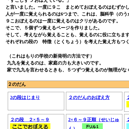
「すこしずつ おぼえている。」
と言いました。一度に９こ まとめておぼえるのはむずかし
人が一度に覚えられるのは6つまで、これは、脳科学（のう
９こおぼえるのは一度に覚えるのはクリがあるのです。
そこで、５個ずつ覚えるページを作りました。
そして、考えながら覚えることも、覚えるのに役に立ちま
それぞれの段の 特徴（とくちょう）を考えた覚え方もつ
（これはもりの学校の新発明の方法です）
九九を覚えるのは、家庭の力も大きいのです。
家で九九を言わせるときも、５つずつ覚えるのが無理がな
２のだん
2の段はじまり
２のだんのおぼえ方
２の段 ２×５～９
2×６～９正順（せいじゅ
ん）