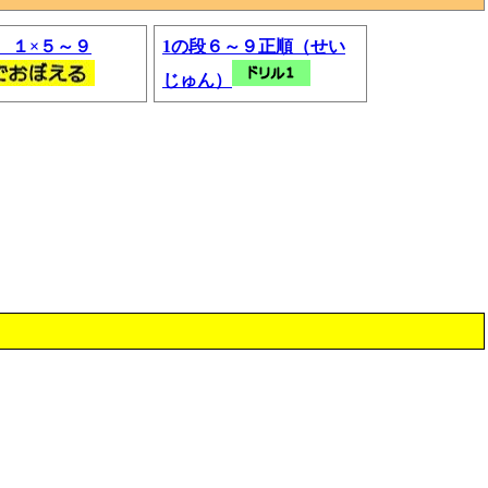
 １×５～９
1の段６～９正順（せい
じゅん）