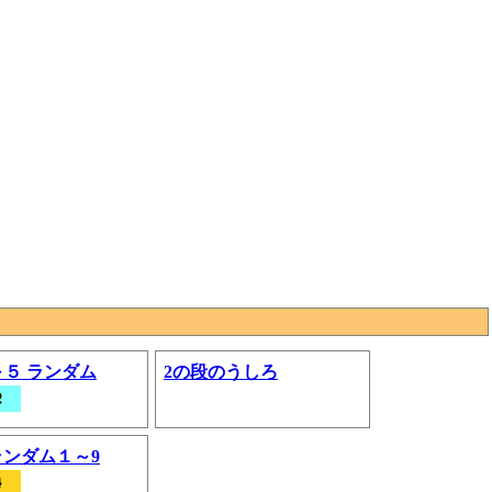
～５ ランダム
2の段のうしろ
ランダム１～9