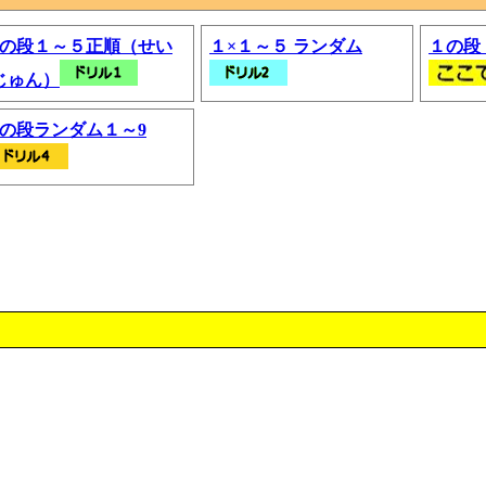
1の段１～５正順（せい
１×１～５ ランダム
１の段
じゅん）
9の段ランダム１～9