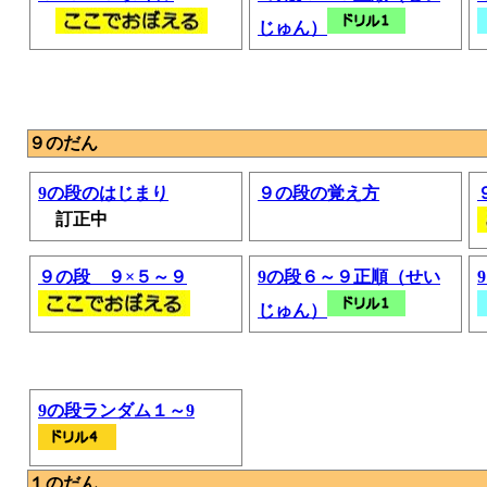
じゅん）
９のだん
9の段のはじまり
９の段の覚え方
訂正中
９の段 ９×５～９
9の段６～９正順（せい
じゅん）
9の段ランダム１～9
１のだん