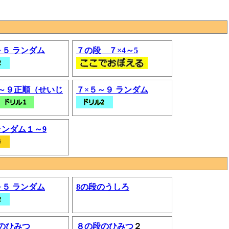
～５ ランダム
７の段 ７×4～5
7～９正順（せいじ
７×５～９ ランダム
ランダム１～9
～５ ランダム
8の段のうしろ
のひみつ
８の段のひみつ
２