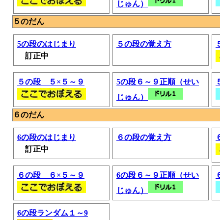
じゅん）
５のだん
5の段のはじまり
５の段の覚え方
訂正中
５の段 ５×５～９
5の段６～９正順（せい
じゅん）
６のだん
6の段のはじまり
６の段の覚え方
訂正中
６の段 ６×５～９
6の段６～９正順（せい
じゅん）
6の段ランダム１～9