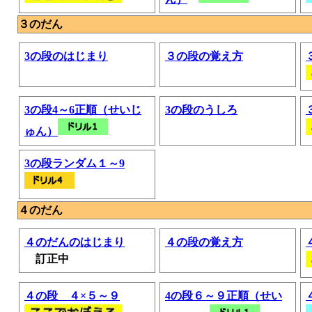
３のだん
3の段のはじまり
３の段の覚え方
3の段4～6正順（せいじ
3の段のうしろ
ゅん）
3の段ランダム１～9
４のだん
４のだんのはじまり
４の段の覚え方
訂正中
４の段 ４×５～９
4の段６～９正順（せい