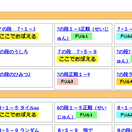
７の段 ７×１～3
7の段１～3正順（せいじ
７×１
ゅん）
7の段のうしろ
７の段 ７×５～９
7の段
ゅん）
7の段のひみつ2
7の段正順１～9
7の段
８×１～５ タイルaa
8の段１～５正順（せい
８×１
じゅん）
８×５～９ ランダム
８×５～９ 指で
８の段