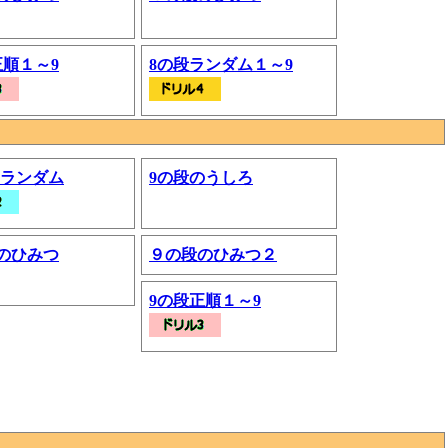
正順１～9
8の段ランダム１～9
5 ランダム
9の段のうしろ
のひみつ
９の段のひみつ２
9の段正順１～9