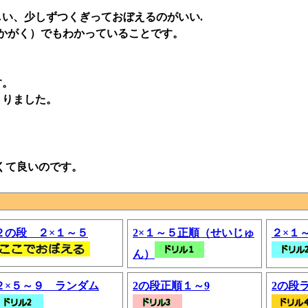
い、少しずつくぎっておぼえるのがいい.
かがく）でもわかっていることです。
す。
くりました。
くて良いのです。
２の段 ２×１～５
2×１～５正順（せいじゅ
２×１
ん）
２×５～９ ランダム
2の段正順１～9
2の段