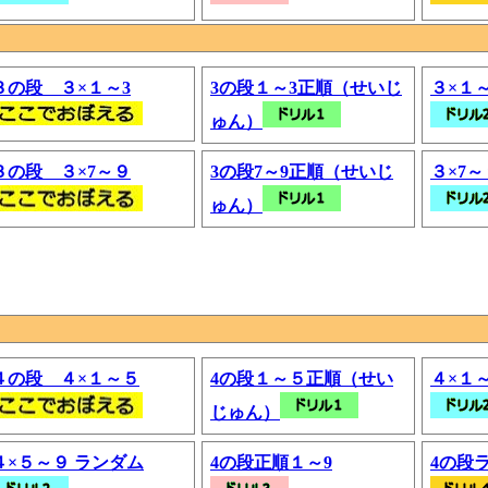
３の段 ３×１～3
3の段１～3正順（せいじ
３×１
ゅん）
３の段 ３×7～９
3の段7～9正順（せいじ
３×7
ゅん）
４の段 ４×１～５
4の段１～５正順（せい
４×１
じゅん）
４×５～９ ランダム
4の段正順１～9
4の段