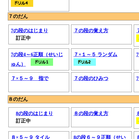
７のだん
7の段のはじまり
７の段の覚え方
訂正中
7の段4～6正順（せいじ
７×１～５ ランダム
ゅん）
７×５～９ 指で
７の段のひみつ
８のだん
8の段のはじまり
８の段の覚え方
訂正中
８×５～９ タイル
8の段６～９正順（せい