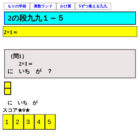
もりの学校
算数ランド
かけ算
5ずつ覚える九九
2の段九九１～５
2×1＝
（問1）
2×1＝
に いち が ？
に いち が
スコア★0★