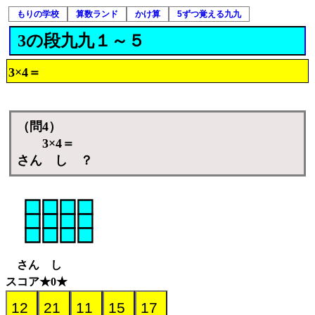
もりの学校
算数ランド
かけ算
5ずつ覚える九九
3の段九九１～５
3×4＝
（問4）
3×4＝
さん し ？
さん し
スコア★0★