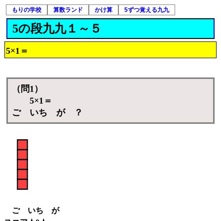
もりの学校
算数ランド
かけ算
5ずつ覚える九九
5の段九九１～５
5×1＝
（問1）
5×1＝
ご いち が ？
ご いち が