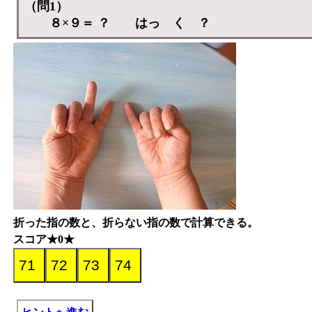
（問1）
８×９＝ ？ はっ く ？
折った指の数と、折らない指の数で計算できる。
スコア★0★