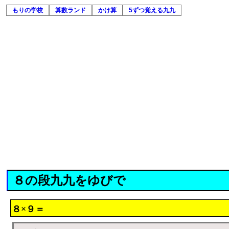
もりの学校
算数ランド
かけ算
5ずつ覚える九九
８の段九九をゆびで
８×９＝