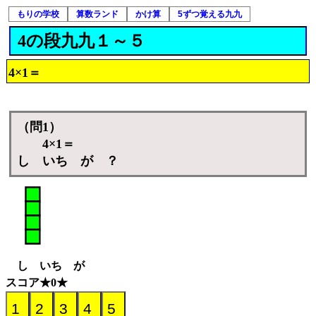
もりの学校
算数ランド
かけ算
5ずつ覚える九九
4の段九九１～５
4×1＝
（問1）
4×1＝
し いち が ？
し いち が
スコア★0★