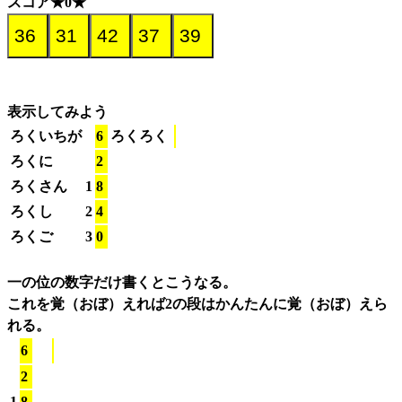
スコア★0★
表示してみよう
ろくいちが
6
ろくろく
ろくに
2
ろくさん
1
8
ろくし
2
4
ろくご
3
0
一の位の数字だけ書くとこうなる。
これを覚（おぼ）えれば2の段はかんたんに覚（おぼ）えら
れる。
6
2
1
8