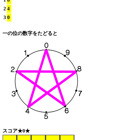
2
4
3
0
一の位の数字をたどると
スコア★0★