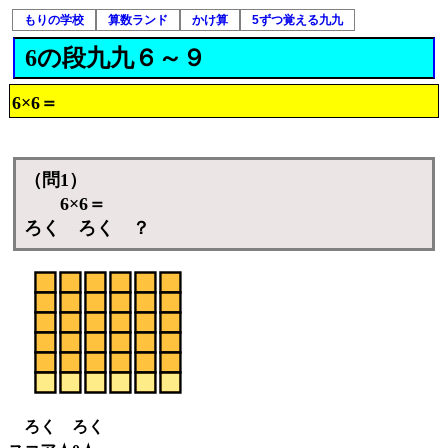
もりの学校
算数ランド
かけ算
5ずつ覚える九九
6の段九九６～９
6×6＝
（問1）
6×6＝
ろく ろく ？
ろく ろく