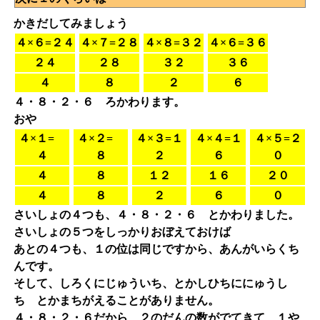
かきだしてみましょう
４×６=２４
４×７=２８
４×８=３２
４×６=３６
２４
２８
３２
３６
４
８
２
６
４・８・２・６ ろかわります。
おや
４×１=
４×２=
４×３=１
４×４=１
４×５=２
４
８
２
６
０
４
８
１２
１６
２０
４
８
２
６
０
さいしょの４つも、４・８・２・６ とかわりました。
さいしょの５つをしっかりおぼえておけば
あとの４つも、１の位は同じですから、あんがいらくち
んです。
そして、しろくにじゅういち、とかしひちににゅうし
ち とかまちがえることがありません。
４・８・２・６だから、２のだんの数がでてきて、１や