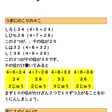
つぎにのこりの４こ
しろく２４（４×５＝２４）
しひち２８（４×７＝２８）
この２つが、、十の位が２０
しは３２（４×８＝３２）
しく３６（４×９＝３６）
この２つが十の位が３０です。
十の位だけ書いてみると
４×６=２４
４×７=２８
４×８=３２
４×６=３６
２４
２８
３２
３６
２じゅう
２じゅう
３じゅう
２じゅう
まず１０の位がかけざん２つで１０ずつ上がることをか
くにんしましょう。
次に１のくらいは