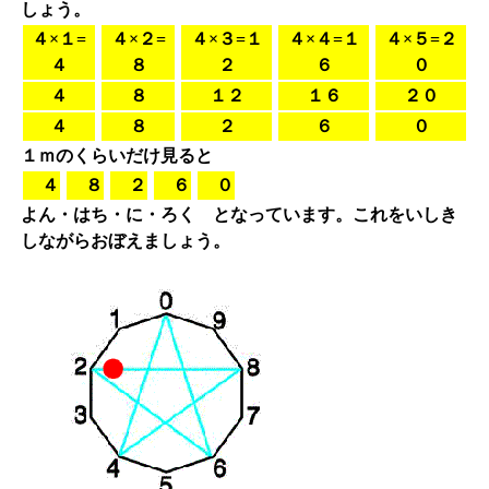
しょう。
４×１=
４×２=
４×３=１
４×４=１
４×５=２
４
８
２
６
０
４
８
１２
１６
２０
４
８
２
６
０
１ｍのくらいだけ見ると
４
８
２
６
０
よん・はち・に・ろく
となっています。これをいしき
しながらおぼえましょう。