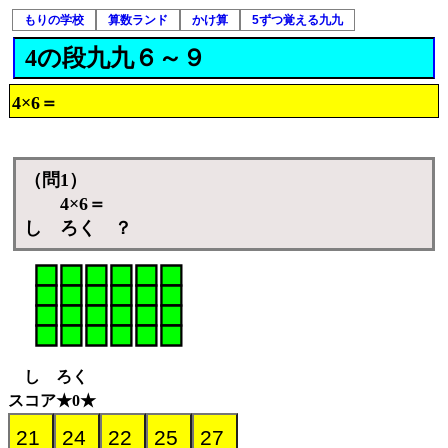
もりの学校
算数ランド
かけ算
5ずつ覚える九九
4の段九九６～９
4×6＝
（問1）
4×6＝
し ろく ？
し ろく
スコア★0★