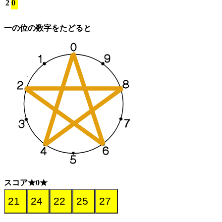
2
0
一の位の数字をたどると
スコア★0★