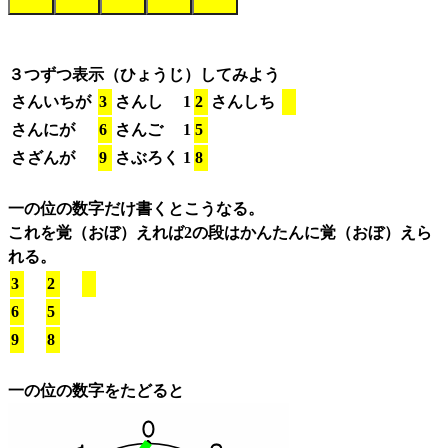
３つずつ表示（ひょうじ）してみよう
さんいちが
3
さんし
1
2
さんしち
さんにが
6
さんご
1
5
さざんが
9
さぶろく
1
8
一の位の数字だけ書くとこうなる。
これを覚（おぼ）えれば2の段はかんたんに覚（おぼ）えら
れる。
3
2
6
5
9
8
一の位の数字をたどると