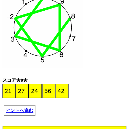
スコア★0★
ヒントへ進む