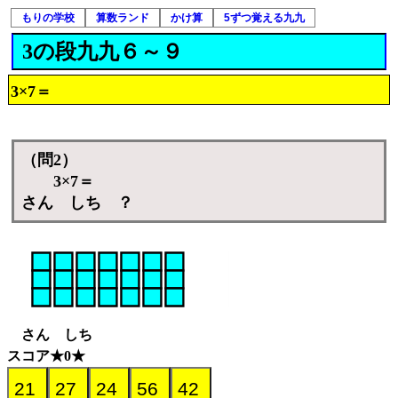
もりの学校
算数ランド
かけ算
5ずつ覚える九九
3の段九九６～９
3×7＝
（問2）
3×7＝
さん しち ？
さん しち
スコア★0★