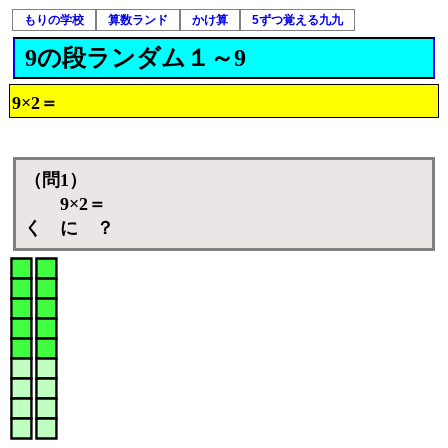
もりの学校
算数ランド
かけ算
5ずつ覚える九九
9の段ランダム１～9
9×2＝
（問1）
9×2＝
く に ？