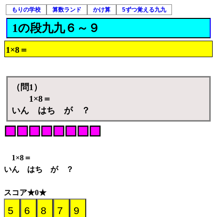
もりの学校
算数ランド
かけ算
5ずつ覚える九九
1の段九九６～９
1×8＝
（問1）
1×8＝
いん はち が ？
1×8＝
いん はち が ？
スコア★0★