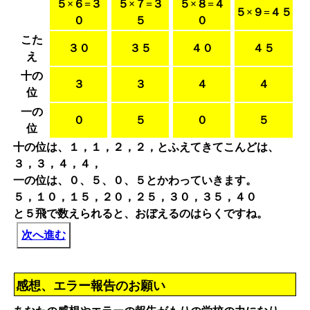
５×６=３
５×７=３
５×８=４
５×９=４５
０
５
０
こた
３０
３５
４０
４５
え
十の
３
３
４
４
位
一の
０
５
０
５
位
十の位は、１，１，２，２，とふえてきてこんどは、
３，３，４，４，
一の位は、０、５、０、５とかわっていきます。
５，１０，１５，２０，２５，３０，３５，４０
と５飛で数えられると、おぼえるのはらくですね。
次へ進む
感想、エラー報告のお願い