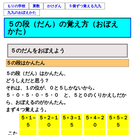
もりの学校
算数
かけざん
５個ずつ覚える九九
九九のおぼえかた
５の段（だん）の覚え方（おぼえ
かた）
５のだんをおぼえよう
５の段はかんたん
５の段（だん）はかんたん、
どうしえだと思う？
それは、１の位が、０と５しかないから。
５・０・５・０・５・０ と、５と０のくりかえしだか
ら、おぼえるのがかんたん。
まず４つ覚えよう。
５×１=
５×２=１
５×３=１
５×４=２
５×５=２
５
０
５
０
５
こた