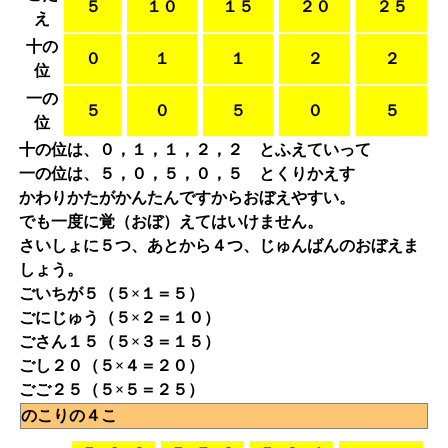
５
１０
１５
２０
２５
え
十の
０
１
１
２
２
位
一の
５
０
５
０
５
位
十の位は、０，１，１，２，２ とふえていって
一の位は、５，０，５，０，５ とくりかえす
かわりかたがかんたんですからおぼえやすい。
でも一度に覚（おぼ）えてはいけません。
さいしょに５つ、あとから４つ、じゅんばんのおぼえま
しょう。
ごいちが５（５×１＝５）
ごにじゅう（５×２＝１０）
ごさん１５（５×３＝１５）
ごし２０（５×４＝２０）
ごご２５（５×５＝２５）
のこりの４こ