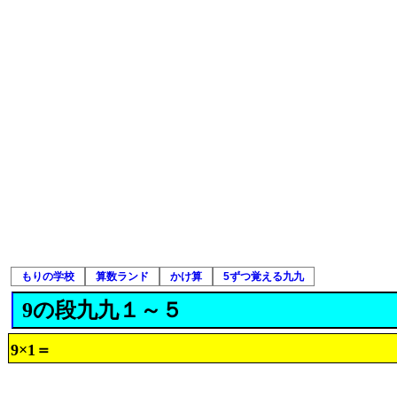
もりの学校
算数ランド
かけ算
5ずつ覚える九九
9の段九九１～５
9×1＝