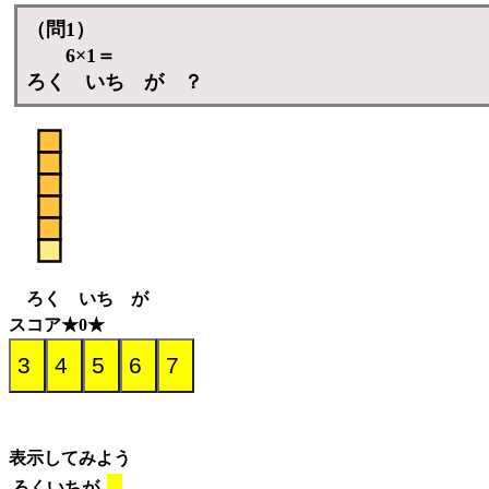
（問1）
6×1＝
ろく いち が ？
ろく いち が
スコア★0★
表示してみよう
ろくいちが