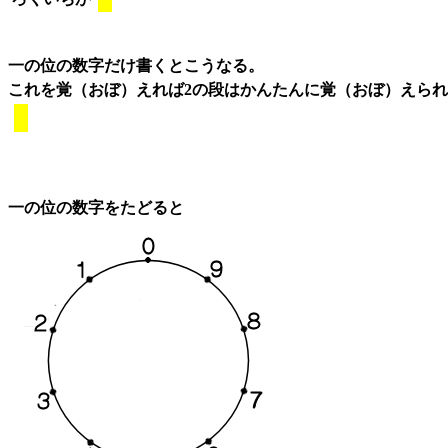
一の位の数字だけ書くとこうなる。
これを覚（おぼ）えれば2の段はかんたんに覚（おぼ）えら
一の位の数字をたどると