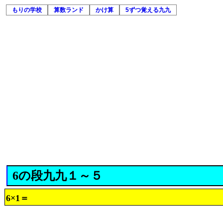
もりの学校
算数ランド
かけ算
5ずつ覚える九九
6の段九九１～５
6×1＝