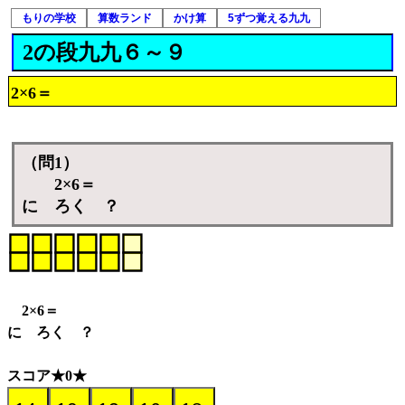
もりの学校
算数ランド
かけ算
5ずつ覚える九九
2の段九九６～９
2×6＝
（問1）
2×6＝
に ろく ？
2×6＝
に ろく ？
スコア★0★