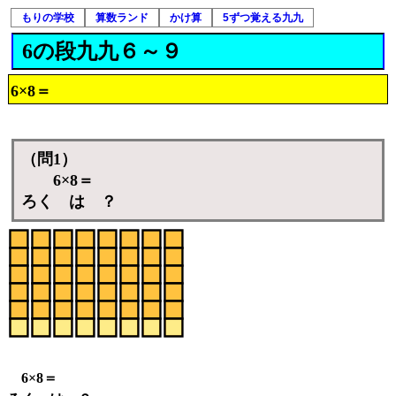
もりの学校
算数ランド
かけ算
5ずつ覚える九九
6の段九九６～９
6×8＝
（問1）
6×8＝
ろく は ？
6×8＝