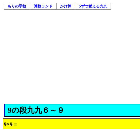
もりの学校
算数ランド
かけ算
5ずつ覚える九九
9の段九九６～９
9×9＝