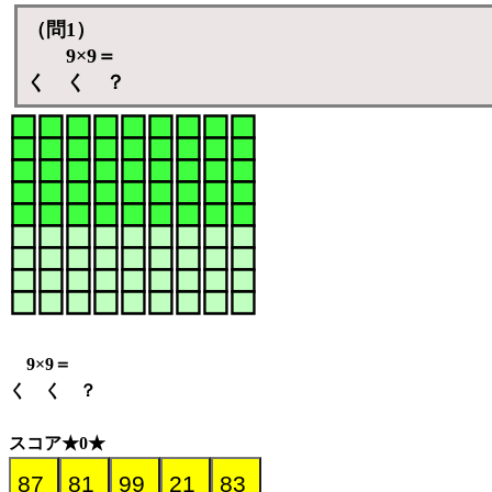
（問1）
9×9＝
く く ？
9×9＝
く く ？
スコア★0★