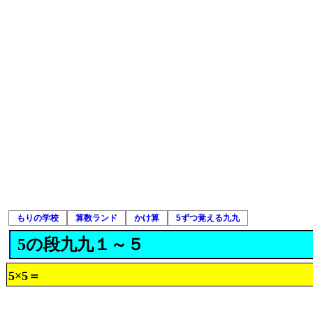
もりの学校
算数ランド
かけ算
5ずつ覚える九九
5の段九九１～５
5×5＝