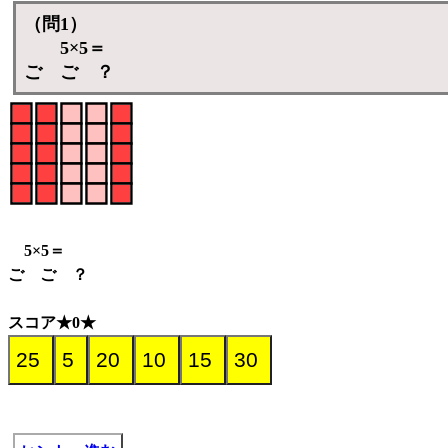
（問1）
5×5＝
ご ご ？
5×5＝
ご ご ？
スコア★0★