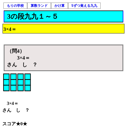
もりの学校
算数ランド
かけ算
5ずつ覚える九九
3の段九九１～５
3×4＝
（問4）
3×4＝
さん し ？
3×4＝
さん し ？
スコア★0★