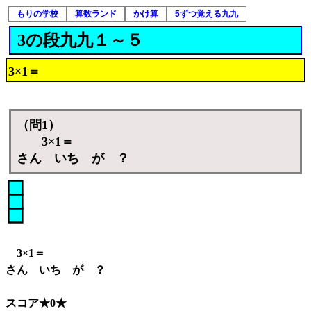
もりの学校
算数ランド
かけ算
5ずつ覚える九九
3の段九九１～５
3×1＝
（問1）
3×1＝
さん いち が ？
3×1＝
さん いち が ？
スコア★0★