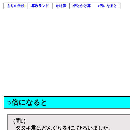
もりの学校
算数ランド
かけ算
倍とかけ算
○倍になると
○倍になると
（問1）
タヌキ君はどんぐりを4こ ひろいました。