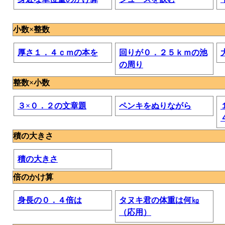
小数×整数
厚さ１．４ｃｍの本を
回りが０．２５ｋｍの池
の周り
整数×小数
３×０．２の文章題
ペンキをぬりながら
積の大きさ
積の大きさ
倍のかけ算
身長の０．４倍は
タヌキ君の体重は何㎏
（応用）