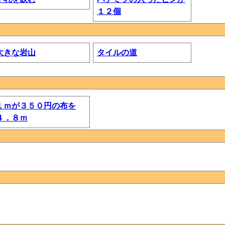
１２個
大きな岩山
タイルの道
１ｍが３５０円の布を
４．８ｍ