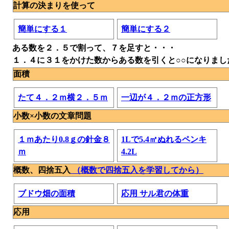
計算の決まりを使って
簡単にする１
簡単にする２
ある数を２．５で割って、７を足すと・・・
１．４に３１をかけた数からある数を引くと○○になりまし
面積
たて４．２ｍ横２．５ｍ
一辺が４．２ｍの正方形
小数×小数の文章問題
１ｍあたり0.8ｇの針金８
1Lで5.4㎡ぬれるペンキ
ｍ
4.2L
概数、四捨五入
（概数で四捨五入を学習してから）
ブドウ畑の面積
応用 サル君の体重
応用