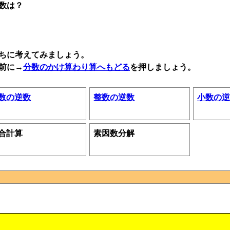
数は？
ちに考えてみましょう。
前に→
分数のかけ算わり算へもどる
を押しましょう。
数の逆数
整数の逆数
小数の逆
合計算
素因数分解