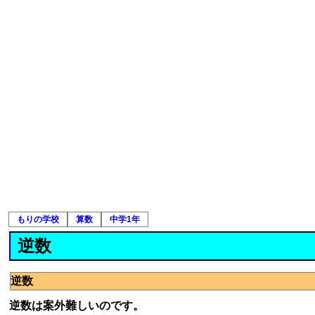
もりの学校
算数
中学1年
逆数
逆数
逆数は案外難しいのです。