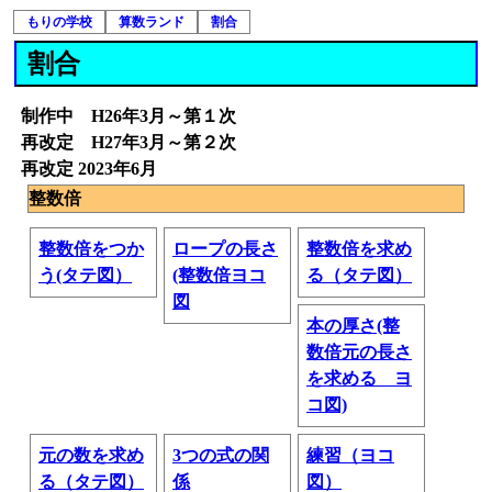
もりの学校
算数ランド
割合
割合
制作中 H26年3月～第１次
再改定 H27年3月～第２次
再改定 2023年6月
整数倍
整数倍をつか
ロープの長さ
整数倍を求め
う(タテ図）
(整数倍ヨコ
る（タテ図）
図
本の厚さ(整
数倍元の長さ
を求める ヨ
コ図)
元の数を求め
3つの式の関
練習（ヨコ
る（タテ図）
係
図）