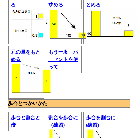
る
求める
とめる
元の量をもと
もう一度 パ
める
ーセントを使
って
歩合とつかいかた
歩合と割合と
割合を歩合に
歩合を割合に
倍
（練習)
(練習)