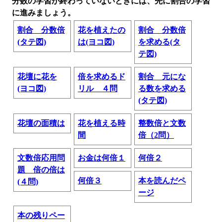
分数の学習が終わっていないときには、先に割合の学習
に進みましょう。
割合 分数倍
花を植えたの
割合 分数倍
(タテ図)
は(ヨコ図)
を求める(タ
テ図)
花壇に花を
倍を求めるド
割合 元にな
(ヨコ図)
リル ４問
る数を求める
(タテ図)
花壇の面積は
花を植える時
整数倍と文数
間
倍（2問）
文数倍応用問
お金は何倍１
何倍２
題 倍の倍は
何倍３
本を読んだペ
(４問)
ージ
本の残りペー