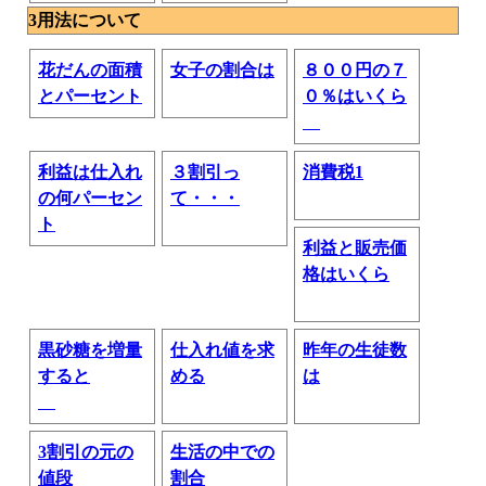
3用法について
花だんの面積
女子の割合は
８００円の７
とパーセント
０％はいくら
利益は仕入れ
３割引っ
消費税1
の何パーセン
て・・・
ト
利益と販売価
格はいくら
黒砂糖を増量
仕入れ値を求
昨年の生徒数
すると
める
は
3割引の元の
生活の中での
値段
割合