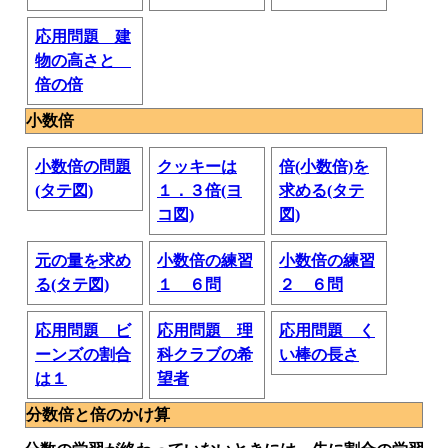
応用問題 建
物の高さと
倍の倍
小数倍
小数倍の問題
クッキーは
倍(小数倍)を
(タテ図)
１．３倍(ヨ
求める(タテ
コ図)
図)
元の量を求め
小数倍の練習
小数倍の練習
る(タテ図)
１ ６問
２ ６問
応用問題 ビ
応用問題 理
応用問題 く
ーンズの割合
科クラブの希
い棒の長さ
は１
望者
分数倍と倍のかけ算