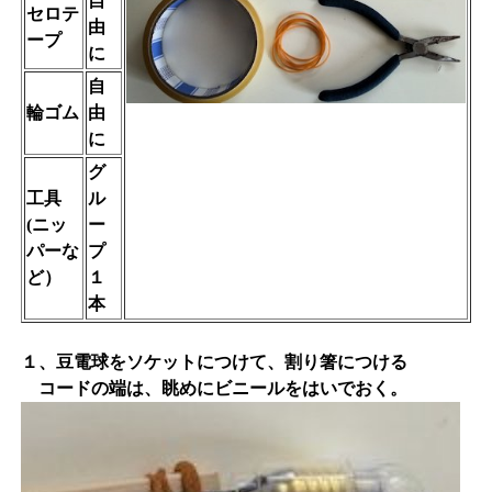
自
セロテ
由
ープ
に
自
輪ゴム
由
に
グ
工具
ル
(ニッ
ー
パーな
プ
ど）
１
本
１、豆電球をソケットにつけて、割り箸につける
コードの端は、眺めにビニールをはいでおく。