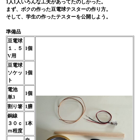
1人1人いろんな工夫があってたのしかった。
まず、ボクの作った豆電球テスターの作り方。
そして、学生の作ったテスターを公開しよう。
準備品
豆電球
１．５
1個
V用
豆電球
ソケッ
1個
ト
電池
1個
単3
割り箸
1膳
銅線
３０ｃ
1本
ｍ程度