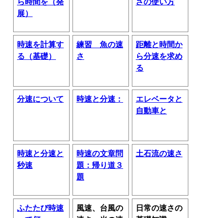
ら時間を（発
さの使い方
展）
時速を計算す
練習 魚の速
距離と時間か
る（基礎）
さ
ら分速を求め
る
分速について
時速と分速：
エレベータと
自動車と
時速と分速と
時速の文章問
土石流の速さ
秒速
題：帰り道３
題
ふたたび時速
風速、台風の
日常の速さの