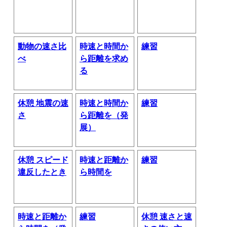
動物の速さ比
時速と時間か
練習
べ
ら距離を求め
る
休憩 地震の速
時速と時間か
練習
さ
ら距離を（発
展）
休憩 スピード
時速と距離か
練習
違反したとき
ら時間を
時速と距離か
練習
休憩 速さと速