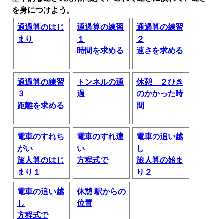
を身につけよう。
通過算のはじ
通過算の練習
通過算の練習
まり
１
２
時間を求める
速さを求める
通過算の練習
トンネルの通
休憩 ２ひき
３
過
のかかった時
距離を求める
間
電車のすれち
電車のすれ違
電車の追い越
がい
い
し
旅人算のはじ
方程式で
旅人算の始ま
まり１
り２
電車の追い越
休憩 駅からの
し
位置
方程式で