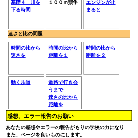
基礎４ 川を
１００ｍ競争
エンジンが止
下る時間
まると
速さと比の問題
時間の比から
時間の比から
時間の比から
速さを
距離を１
距離を２
動く歩道
道路で行き会
うまで
速さの比から
距離を
感想、エラー報告のお願い
あなたの感想やエラーの報告がもりの学校の力になり
また、ページを良いものにします。