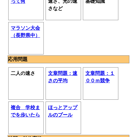
って何
速さ、光の速
基礎知識
さなど
マラソン大会
（長野県中）
応用問題
二人の速さ
文章問題：速
文章問題：１
さの平均
００ｍ競争
複合 学校ま
ほっとアップ
でを歩いたら
ルのプール