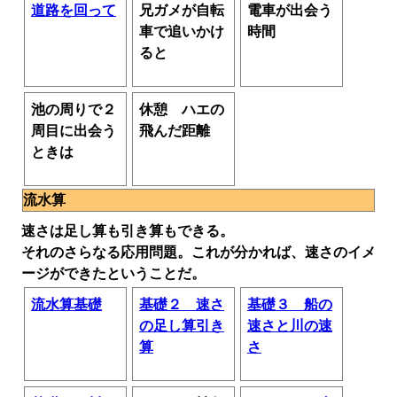
道路を回って
兄ガメが自転
電車が出会う
車で追いかけ
時間
ると
池の周りで２
休憩 ハエの
周目に出会う
飛んだ距離
ときは
流水算
速さは足し算も引き算もできる。
それのさらなる応用問題。これが分かれば、速さのイメ
ージができたということだ。
流水算基礎
基礎２ 速さ
基礎３ 船の
の足し算引き
速さと川の速
算
さ