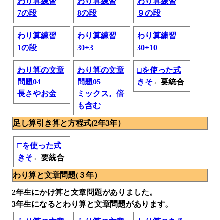
わり算練習
わり算練習
わり算練習
7の段
8の段
９の段
わり算練習
わり算練習
わり算練習
1の段
30÷3
30÷10
わり算の文章
わり算の文章
□を使った式
問題04
問題05
きそ
←要統合
長さやお金
ミックス。倍
も含む
足し算引き算と方程式(2年3年）
□を使った式
きそ
←要統合
わり算と文章問題(３年）
2年生にかけ算と文章問題がありました。
3年生になるとわり算と文章問題があります。