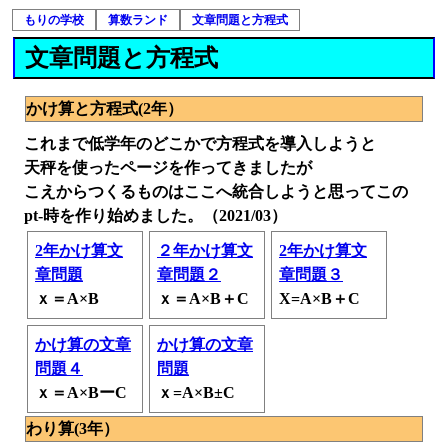
もりの学校
算数ランド
文章問題と方程式
文章問題と方程式
かけ算と方程式(2年）
これまで低学年のどこかで方程式を導入しようと
天秤を使ったページを作ってきましたが
こえからつくるものはここへ統合しようと思ってこの
pt-時を作り始めました。（2021/03）
2年かけ算文
２年かけ算文
2年かけ算文
章問題
章問題２
章問題３
ｘ＝A×B
ｘ＝A×B＋C
X=A×B＋C
かけ算の文章
かけ算の文章
問題４
問題
ｘ＝A×BーC
ｘ=A×B±C
わり算(3年）