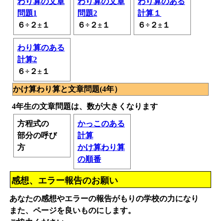
わり算の文章
わり算の文章
わり算のある
問題1
問題2
計算１
６÷２±１
６÷２±１
６÷２±１
わり算のある
計算2
６÷２±１
かけ算わり算と文章問題(4年）
4年生の文章問題は、数が大きくなります
方程式の
かっこのある
部分の呼び
計算
方
かけ算わり算
の順番
感想、エラー報告のお願い
あなたの感想やエラーの報告がもりの学校の力になり
また、ページを良いものにします。