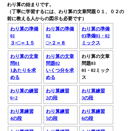
わり算の始まりです。
（丁寧に学習するには、わり算の文章問題０１、０２の
前に教える人からの図示も必要です）
わり算の準備
わり算の準備
わり算の準備
01
02
03準備01・02
３×□＝１５
□×２＝８
ミックス
わり算の文章
わり算の文章
わり算の文章
問01
問題02
問題03
1あたりを求
いくつ分を求
01・02ミック
める
める
ス
わり算の練習
わり算練習
わり算練習
6÷2
2の段
3の段
わり算練習
わり算練習
わり算練習
4の段
5の段
6の段