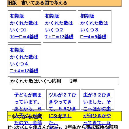
旧版 書いてある図で考える
初期版
初期版
初期版
かくれた数は
かくれた数は
かくれた数は
いくつ1
いくつ２
いくつ３
10ー□＝4基礎
7＋□＝12基礎
□ー4＝9基礎
初期版
かくれた数は
いくつ４
□＋4＝12基礎
かくれた数はいくつ応用 2年
子どもが集ま
ツルが２７ひ
虫が３２ひき
っています。
きやってき
いました。そ
あとから、６
て、５６ひき
こへほかの虫
人子どもが来
になりまし
が何ひきかや
□をつかった式 ３年
たので、全部
た。
ってきて、５
せっかく□を使うんだから、3年生から等式変換や移項