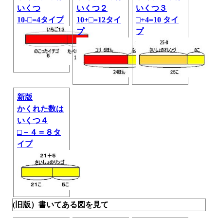
いくつ
いくつ２
いくつ３
10-□=4タイプ
10+□=12タイ
□+4=10 タイ
プ
プ
新版
かくれた数は
いくつ４
□－４＝８タ
イプ
(旧版）書いてある図を見て