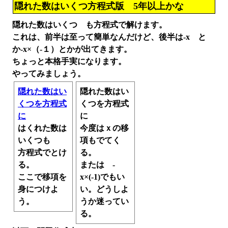
隠れた数はいくつ方程式版 5年以上かな
隠れた数はいくつ も方程式で解けます。
これは、前半は至って簡単なんだけど、後半は-x と
か-x×（-１）とかが出てきます。
ちょっと本格手実になります。
やってみましょう。
隠れた数はい
隠れた数はい
くつを方程式
くつを方程式
に
に
はくれた数は
今度はｘの移
いくつも
項もでてく
方程式でとけ
る。
る。
または -
ここで移項を
x×(-1)でもい
身につけよ
い。どうしよ
う。
うか迷ってい
る。