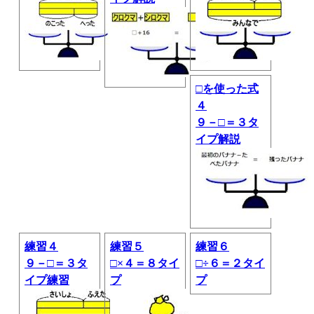
□を使った式
４
９－□＝３タ
イプ解説
練習４
練習５
練習６
９－□＝３タ
□×４＝８タイ
□÷６＝２タイ
イプ練習
プ
プ