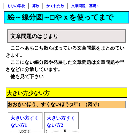
もりの学校
算数
かくれた数
文章問題 基礎１
絵～線分図～□やｘを使ってまで
文章問題のはじまり
ここへあちこち散らばっている文章問題をまとめてい
きます。
ここにない線分図や発展した文章問題は文章問題や早
さなどに分散しています。
他も見て下さい
大きい方少ない方
おおきいほう、すくないほう(2年）（図で）
大きい方すく
大きい方すく
ない方1
ない方2