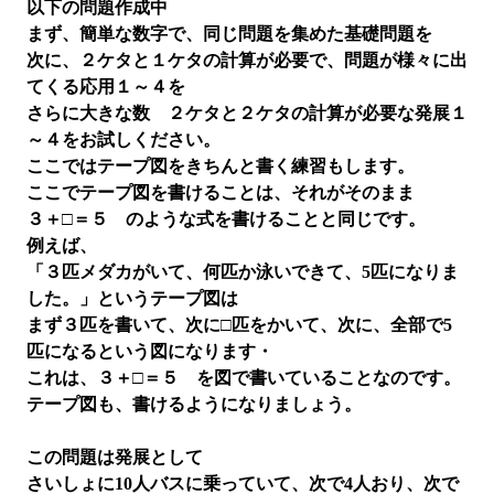
以下の問題作成中
まず、簡単な数字で、同じ問題を集めた基礎問題を
次に、２ケタと１ケタの計算が必要で、問題が様々に出
てくる応用１～４を
さらに大きな数 ２ケタと２ケタの計算が必要な発展１
～４をお試しください。
ここではテープ図をきちんと書く練習もします。
ここでテープ図を書けることは、それがそのまま
３＋□＝５ のような式を書けることと同じです。
例えば、
「３匹メダカがいて、何匹か泳いできて、5匹になりま
した。」というテープ図は
まず３匹を書いて、次に□匹をかいて、次に、全部で5
匹になるという図になります・
これは、３＋□＝５ を図で書いていることなのです。
テープ図も、書けるようになりましょう。
この問題は発展として
さいしょに10人バスに乗っていて、次で4人おり、次で