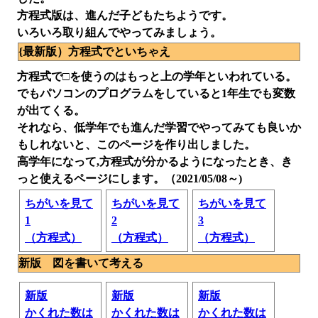
方程式版は、進んだ子どもたちようです。
いろいろ取り組んでやってみましょう。
{最新版）方程式でといちゃえ
方程式で□を使うのはもっと上の学年といわれている。
でもパソコンのプログラムをしていると1年生でも変数
が出てくる。
それなら、低学年でも進んだ学習でやってみても良いか
もしれないと、このページを作り出しました。
高学年になって,方程式が分かるようになったとき、き
っと使えるページにします。（2021/05/08～)
ちがいを見て
ちがいを見て
ちがいを見て
1
2
3
（方程式）
（方程式）
（方程式）
新版 図を書いて考える
新版
新版
新版
かくれた数は
かくれた数は
かくれた数は