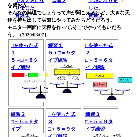
で３２人にな
普通２
１匹になりま
を習おう。
りました
した。
そんなの無理でしょうって声が聞こえるけど、大きな天
普通１
普通３
秤を持ち出して実際にやってみたらどうだろう。
モニター画面に天秤を作って,そこでやってもいだろ
う。（2020/03/07）
□を使った式
練習１
□を使った式
１
５＋□＝９タ
２
５＋□＝８タ
イプ練習
□－５＝６タ
イプ解説
イプ解説
練習２
□を使った式
練習３
□－５＝６タ
３
□＋５＝９タ
イプ
□＋５＝９タ
イプ練習
イプ解説