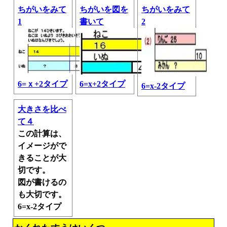
ちがいをみて
ちがいを図を
ちがいをみて
1
書いて
2
6=ｘ+2タイプ
6=x+2タイプ
6=x-2タイプ
大きさを比べ
て４
この計算は、
イメージがで
きることが大
切です。
図が書けるの
も大切です。
6=x-2タイプ