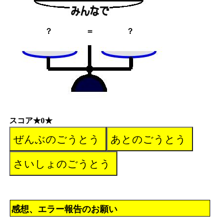
？
＝
？
スコア★0★
感想、エラー報告のお願い